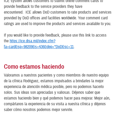
ICE system allows customers to submit online comment cards to
provide feedback to the service providers they have
encountered. ICE allows DoD customers to rate products and services
provided by DoD offices and facilities worldwide. Your comment card
ratings are used to improve the products and services available to you.
If you would like to provide feedback, please use this link to access
the
https://ice.disa.mil/index.cfm?
fa=card&sp=98209&s=436&dep=*DoD&sc=11
.
Como estamos haciendo
Valoramos a nuestros pacientes y como miembros de nuestro equipo
de la clínica Rodriguez, estamos impulsados a brindarles la mejor
experiencia de atención médica posible, pero no podemos hacerlo
solos. Sus ideas son apreciadas y valiosas. Déjenos saber que
estamos haciendo bien y qué podemos hacer para mejorar. Mejor aún,
compártanos la experiencia de su visita a nuestra clínica y déjenos
saber cómo nosotros podemos mejor servirle.